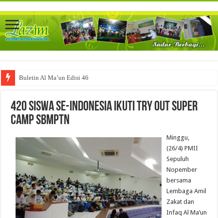
Buletin Al Ma’un Edisi 46
420 Siswa se-Indonesia Ikuti Try Out Super
Camp SBMPTN
Minggu,
(26/4) PMII
Sepuluh
Nopember
bersama
Lembaga Amil
Zakat dan
Infaq Al Ma’un