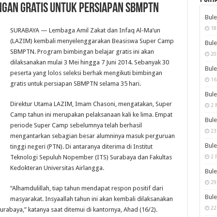
ngan Gratis untuk Persiapan SBMPTN
Bule
18
SURABAYA — Lembaga Amil Zakat dan Infaq Al-Ma’un
(LAZIM) kembali menyelenggarakan Beasiswa Super Camp
Bule
SBMPTN. Program bimbingan belajar gratis ini akan
20
dilaksanakan mulai 3 Mei hingga 7 Juni 2014. Sebanyak 30
Bule
peserta yang lolos seleksi berhak mengikuti bimbingan
16
gratis untuk persiapan SBMPTN selama 35 hari.
Bule
Direktur Utama LAZIM, Imam Chasoni, mengatakan, Super
2 
Camp tahun ini merupakan pelaksanaan kali ke lima. Empat
Bule
periode Super Camp sebelumnya telah berhasil
23
mengantarkan sebagian besar alumninya masuk perguruan
Bule
tinggi negeri (PTN). Di antaranya diterima di Institut
Teknologi Sepuluh Nopember (ITS) Surabaya dan Fakultas
2 
Kedokteran Universitas Airlangga.
Bule
29
“Alhamdulillah, tiap tahun mendapat respon positif dari
Bule
masyarakat. Insyaallah tahun ini akan kembali dilaksanakan
22
abaya,” katanya saat ditemui di kantornya, Ahad (16/2).