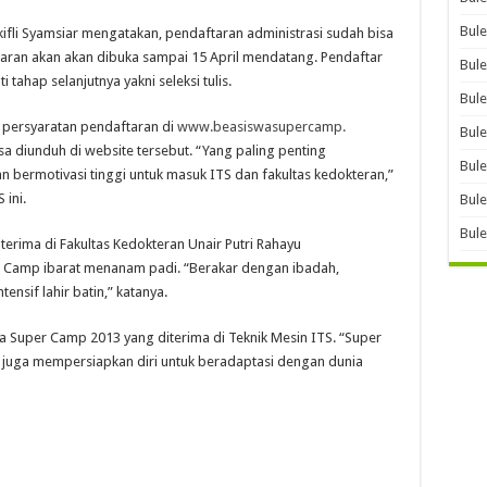
Bule
ifli Syamsiar mengatakan, pendaftaran administrasi sudah bisa
ftaran akan akan dibuka sampai 15 April mendatang. Pendaftar
Bule
 tahap selanjutnya yakni seleksi tulis.
Bule
at persyaratan pendaftaran di
www.beasiswasupercamp.
Bule
sa diunduh di website tersebut. “Yang paling penting
Bule
n bermotivasi tinggi untuk masuk ITS dan fakultas kedokteran,”
 ini.
Bule
Bule
erima di Fakultas Kedokteran Unair Putri Rahayu
amp ibarat menanam padi. “Berakar dengan ibadah,
ensif lahir batin,” katanya.
ta Super Camp 2013 yang diterima di Teknik Mesin ITS. “Super
 juga mempersiapkan diri untuk beradaptasi dengan dunia