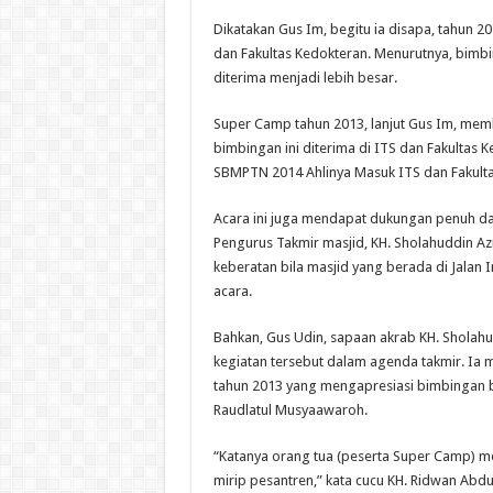
Dikatakan Gus Im, begitu ia disapa, tahun 2
dan Fakultas Kedokteran. Menurutnya, bimb
diterima menjadi lebih besar.
Super Camp tahun 2013, lanjut Gus Im, memb
bimbingan ini diterima di ITS dan Fakultas 
SBMPTN 2014 Ahlinya Masuk ITS dan Fakulta
Acara ini juga mendapat dukungan penuh da
Pengurus Takmir masjid, KH. Sholahuddin Azm
keberatan bila masjid yang berada di Jalan
acara.
Bahkan, Gus Udin, sapaan akrab KH. Shola
kegiatan tersebut dalam agenda takmir. Ia
tahun 2013 yang mengapresiasi bimbingan be
Raudlatul Musyaawaroh.
“Katanya orang tua (peserta Super Camp) 
mirip pesantren,” kata cucu KH. Ridwan Abdu