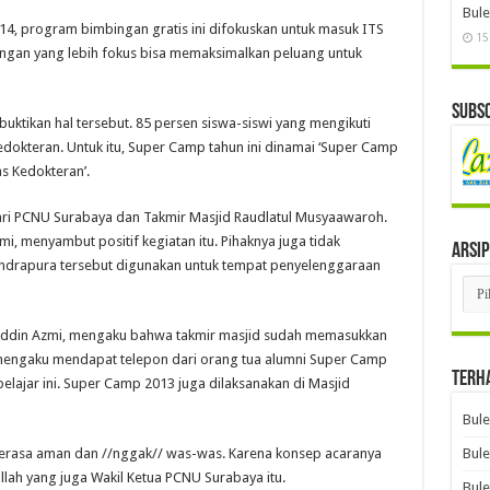
Bule
014, program bimbingan gratis ini difokuskan untuk masuk ITS
15
ingan yang lebih fokus bisa memaksimalkan peluang untuk
Subsc
uktikan hal tersebut. 85 persen siswa-siswi yang mengikuti
Kedokteran. Untuk itu, Super Camp tahun ini dinamai ‘Super Camp
s Kedokteran’.
ri PCNU Surabaya dan Takmir Masjid Raudlatul Musyaawaroh.
i, menyambut positif kegiatan itu. Pihaknya juga tidak
Arsip
 Indrapura tersebut digunakan untuk tempat penyelenggaraan
Arsi
huddin Azmi, mengaku bahwa takmir masjid sudah memasukkan
 mengaku mendapat telepon dari orang tua alumni Super Camp
Terh
lajar ini. Super Camp 2013 juga dilaksanakan di Masjid
Bule
merasa aman dan //nggak// was-was. Karena konsep acaranya
Bule
llah yang juga Wakil Ketua PCNU Surabaya itu.
Bule