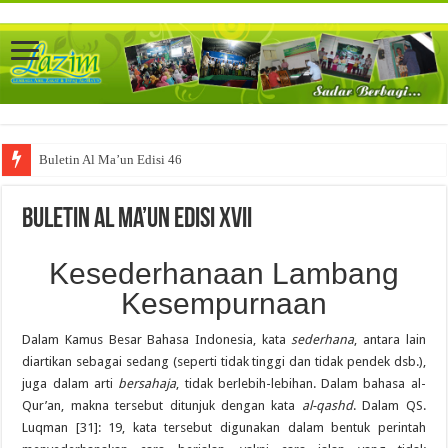
Buletin Al Ma’un Edisi 46
Buletin Al Ma’un Edisi XVII
Kesederhanaan Lambang
Kesempurnaan
Dalam Kamus Besar Bahasa Indonesia, kata
sederhana
, antara lain
diartikan sebagai sedang (seperti tidak tinggi dan tidak pendek dsb.),
juga dalam arti
bersahaja
, tidak berlebih-lebihan. Dalam bahasa al-
Qur’an, makna tersebut ditunjuk dengan kata
al-qashd
. Dalam QS.
Luqman [31]: 19, kata tersebut digunakan dalam bentuk perintah