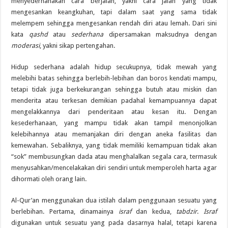
menyederhanakan cara berjalan, yakni cara jalan yang tidak
mengesankan keangkuhan, tapi dalam saat yang sama tidak
melempem sehingga mengesankan rendah diri atau lemah. Dari sini
kata
qashd
atau
sederhana
dipersamakan maksudnya dengan
moderasi
, yakni sikap pertengahan.
Hidup sederhana adalah hidup secukupnya, tidak mewah yang
melebihi batas sehingga berlebih-lebihan dan boros kendati mampu,
tetapi tidak juga berkekurangan sehingga butuh atau miskin dan
menderita atau terkesan demikian padahal kemampuannya dapat
mengelakkannya dari penderitaan atau kesan itu. Dengan
kesederhanaan, yang mampu tidak akan tampil menonjolkan
kelebihannya atau memanjakan diri dengan aneka fasilitas dan
kemewahan. Sebaliknya, yang tidak memiliki kemampuan tidak akan
“sok” membusungkan dada atau menghalalkan segala cara, termasuk
menyusahkan/mencelakakan diri sendiri untuk memperoleh harta agar
dihormati oleh orang lain.
Al-Qur’an menggunakan dua istilah dalam penggunaan sesuatu yang
berlebihan. Pertama, dinamainya
israf
dan kedua,
tabdzir
.
Israf
digunakan untuk sesuatu yang pada dasarnya halal, tetapi karena