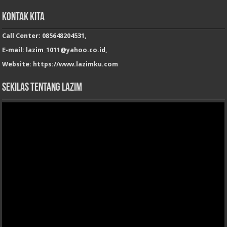
Kontak Kita
Call Center: 085648204531,
E-mail: lazim_1011@yahoo.co.id,
Website: https://www.lazimku.com
Sekilas Tentang LAZIM