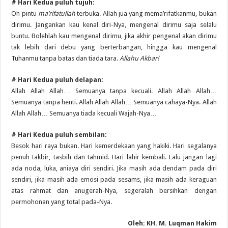
# Hari Kedua puluh tujuh:
Oh pintu
ma’rifatullah
terbuka. Allah jua yang mema’rifatkanmu, bukan
dirimu. Jangankan kau kenal diri-Nya, mengenal dirimu saja selalu
buntu. Bolehlah kau mengenal dirimu, jika akhir pengenal akan dirimu
tak lebih dari debu yang berterbangan, hingga kau mengenal
Tuhanmu tanpa batas dan tiada tara.
Allahu Akbar!
# Hari Kedua puluh delapan:
Allah Allah Allah… Semuanya tanpa kecuali. Allah Allah Allah…
Semuanya tanpa henti. Allah Allah Allah… Semuanya cahaya-Nya. Allah
Allah Allah… Semuanya tiada kecuali Wajah-Nya…
# Hari Kedua puluh sembilan:
Besok hari raya bukan. Hari kemerdekaan yang hakiki. Hari segalanya
penuh takbir, tasbih dan tahmid. Hari lahir kembali. Lalu jangan lagi
ada noda, luka, aniaya diri sendiri. Jika masih ada dendam pada diri
sendiri, jika masih ada emosi pada sesams, jika masih ada keraguan
atas rahmat dan anugerah-Nya, segeralah bersihkan dengan
permohonan yang total pada-Nya.
Oleh: KH. M. Luqman Hakim