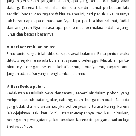
Jangan gelisahkan, jangan takutkan, apa yang berlalu dan yang akan
datang. Karena bila kita lihat diri kita sendiri, amal perbuatan kita
sendiri, ibadah dan
taqarrub
kita selama ini, hati penuh luka, rasanya
tak berarti apa-apa di hadapan-Nya. Tapi, jika kita lihat rahmat, fadlal
dan anugerah-Nya, serasa apa pun semua bermakna indah, agung,
luhur dan betapa besarnya.
# Hari Kesembilan belas:
Pintu-pintu surga telah dibuka sejak awal bulan ini. Pintu-pintu neraka
ditutup sejak memasuki bulan ini, syetan dibelenggu. Masukilah pintu-
pintu-Nya dengan seluruh kebajikanmu, ubudiyahmu, taqarrubmu.
Jangan ada nafsu yang menghambat jalanmu.
# Hari Kedua puluh:
Kedekatan Rasulullah SAW, denganmu, seperti air dalam pohon, yang
meliputi seluruh batang, akar, cabang, daun, bunga dan buah. Tak ada
yang tidak dialiri oleh air itu. Jika pohon jiwamu terasa kering, karena
jejak-jejaknya tak kau ikuti, ucapan-ucapannya tak kau hiraukan,
peringatan-peringatannya kau abaikan. Karena itu, jangan abaikan lagi
Sholawat Nabi.