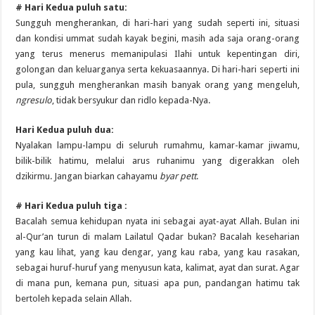
# Hari Kedua puluh satu:
Sungguh mengherankan, di hari-hari yang sudah seperti ini, situasi
dan kondisi ummat sudah kayak begini, masih ada saja orang-orang
yang terus menerus memanipulasi Ilahi untuk kepentingan diri,
golongan dan keluarganya serta kekuasaannya. Di hari-hari seperti ini
pula, sungguh mengherankan masih banyak orang yang mengeluh,
ngresulo
, tidak bersyukur dan ridlo kepada-Nya.
Hari Kedua puluh dua:
Nyalakan lampu-lampu di seluruh rumahmu, kamar-kamar jiwamu,
bilik-bilik hatimu, melalui arus ruhanimu yang digerakkan oleh
dzikirmu. Jangan biarkan cahayamu
byar pett
.
# Hari Kedua puluh tiga :
Bacalah semua kehidupan nyata ini sebagai ayat-ayat Allah. Bulan ini
al-Qur’an turun di malam Lailatul Qadar bukan? Bacalah keseharian
yang kau lihat, yang kau dengar, yang kau raba, yang kau rasakan,
sebagai huruf-huruf yang menyusun kata, kalimat, ayat dan surat. Agar
di mana pun, kemana pun, situasi apa pun, pandangan hatimu tak
bertoleh kepada selain Allah.