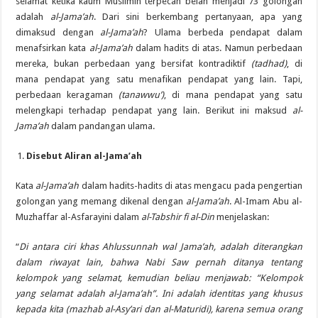
selamat ketika kaum Muslimin terpecah belah menjadi 73 golongan
adalah
al-Jama’ah
. Dari sini berkembang pertanyaan, apa yang
dimaksud dengan
al-Jama’ah
? Ulama berbeda pendapat dalam
menafsirkan kata
al-Jama’ah
dalam hadits di atas. Namun perbedaan
mereka, bukan perbedaan yang bersifat kontradiktif
(tadhad)
, di
mana pendapat yang satu menafikan pendapat yang lain. Tapi,
perbedaan keragaman
(tanawwu’)
, di mana pendapat yang satu
melengkapi terhadap pendapat yang lain. Berikut ini maksud
al-
Jama’ah
dalam pandangan ulama.
Disebut Aliran al-Jama’ah
Kata
al-Jama’ah
dalam hadits-hadits di atas mengacu pada pengertian
golongan yang memang dikenal dengan
al-Jama’ah
. Al-Imam Abu al-
Muzhaffar al-Asfarayini dalam
al-Tabshir fi al-Din
menjelaskan:
“
Di antara ciri khas Ahlussunnah wal Jama’ah, adalah diterangkan
dalam riwayat lain, bahwa Nabi Saw pernah ditanya tentang
kelompok yang selamat, kemudian beliau menjawab: “Kelompok
yang selamat adalah al-Jama’ah”. Ini adalah identitas yang khusus
kepada kita (mazhab al-Asy’ari dan al-Maturidi), karena semua orang