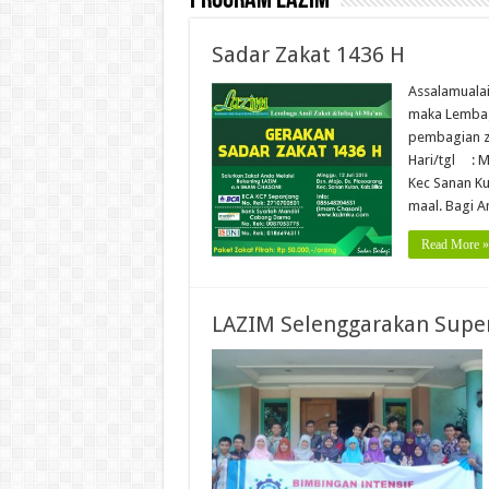
Program LAZIM
Sadar Zakat 1436 H
Assalamuala
maka Lembag
pembagian za
Hari/tgl : 
Kec Sanan K
maal. Bagi 
Read More »
LAZIM Selenggarakan Super