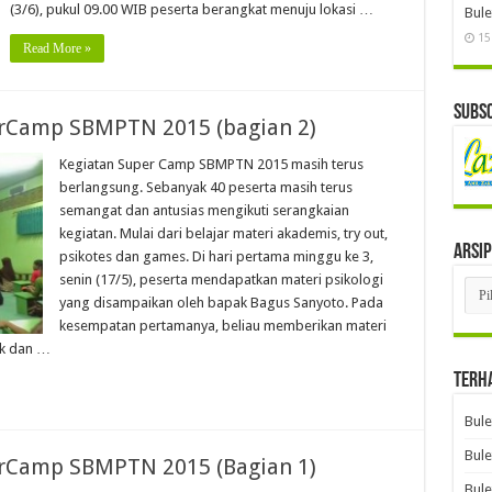
(3/6), pukul 09.00 WIB peserta berangkat menuju lokasi …
Bule
15
Read More »
Subsc
rCamp SBMPTN 2015 (bagian 2)
Kegiatan Super Camp SBMPTN 2015 masih terus
berlangsung. Sebanyak 40 peserta masih terus
semangat dan antusias mengikuti serangkaian
kegiatan. Mulai dari belajar materi akademis, try out,
Arsip
psikotes dan games. Di hari pertama minggu ke 3,
senin (17/5), peserta mendapatkan materi psikologi
Arsi
yang disampaikan oleh bapak Bagus Sanyoto. Pada
kesempatan pertamanya, beliau memberikan materi
ok dan …
Terh
Bule
Bule
rCamp SBMPTN 2015 (Bagian 1)
Bule