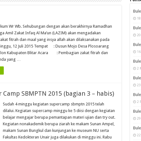
Bule
18
ikum Wr Wb. Sehubungan dengan akan berakhirnya Ramadhan
Bule
a Amil Zakat Infaq Al Ma’un (LAZIM) akan mengadakan
20
kat fitrah dan maal yang insya allah akan dilaksanakan pada
Bule
Minggu, 12 Juli 2015 Tempat : Dusun Mojo Desa Plosoarang
16
ulon Kabupaten Blitar Acara : Pembagian zakat fitrah dan
Anda yang …
Bule
2 
Bule
23
 Camp SBMPTN 2015 (bagian 3 – habis)
Bule
2 
Sudah 4 minggu kegiatan supercamp sbmptn 2015 telah
dilalui. Kegiatan supercamp minggu ke 5 diisi dengan kegiatan
Bule
belajar mengajar berupa pemantapan materi ujian dan try out.
29
Kegiatan nonakademik berupa ziarah ke makam Sunan Ampel,
Bule
makam Sunan Bungkul dan kunjungan ke museum NU serta
22
Fakultas Kedokteran Unair juga dilakukan di minggu ini. Rabu