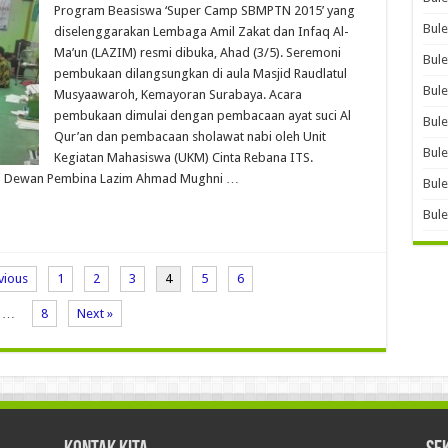
Program Beasiswa ‘Super Camp SBMPTN 2015’ yang
Bule
diselenggarakan Lembaga Amil Zakat dan Infaq Al-
Ma’un (LAZIM) resmi dibuka, Ahad (3/5). Seremoni
Bule
pembukaan dilangsungkan di aula Masjid Raudlatul
Bule
Musyaawaroh, Kemayoran Surabaya. Acara
pembukaan dimulai dengan pembacaan ayat suci Al
Bule
Qur’an dan pembacaan sholawat nabi oleh Unit
Bule
Kegiatan Mahasiswa (UKM) Cinta Rebana ITS.
ri Dewan Pembina Lazim Ahmad Mughni …
Bule
Bule
vious
1
2
3
4
5
6
…
8
Next »